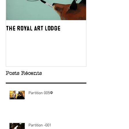
The Royal Art Lodge
APRIORI
Posts Récents
Partition 005Φ
Partition -001