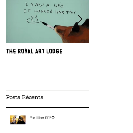
The Royal Art Lodge
APRIORI
Posts Récents
Partition 005Φ