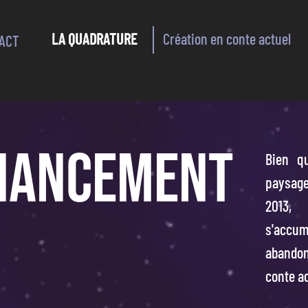
LA QUADRATURE
Création en conte actuel
ACT
INANCEMENT
Bien q
paysage
2013,
s'accu
abandon
conte ac