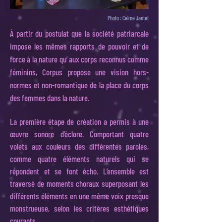
Photo : Céline Jantet
À partir du postulat que la société patriarcale
impose les mêmes rapports de pouvoir et de
force à la nature qu’ aux corps reconnus comme
féminins, Corpus propose une vision hors-
normes et non-romantique de la place du corps
des femmes dans la nature.
La première étape de création a permis à une
œuvre sonore d’éclore. Comportant quatre
volets aux couleurs des différentes paroles,
comme quatre éléments naturels qui se
répondent et se font écho. L’ensemble est
traversé de moments choraux superposant les
différents éléments en une même voix presque
monstrueuse, selon les critères esthétiques
courants.