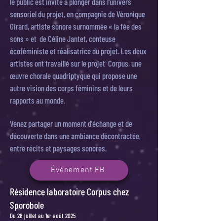
le public est invité à plonger dans l'univers
sensoriel du projet, en compagnie de Véronique
Girard, artiste sonore surnommée « la fée des
sons » et de Céline Jantet, conteuse
écoféministe et réalisatrice du projet. Les deux
artistes ont travaillé sur le projet Corpus, une
œuvre chorale quadriptyque qui propose une
autre vision des corps féminins et de leurs
rapports au monde.
Venez partager un moment d'échange et de
découverte dans une ambiance décontractée,
entre récits et paysages sonores.
Évènement FB
Résidence laboratoire Corpus chez
Sporobole
Du 28 juillet au 1er août 2025