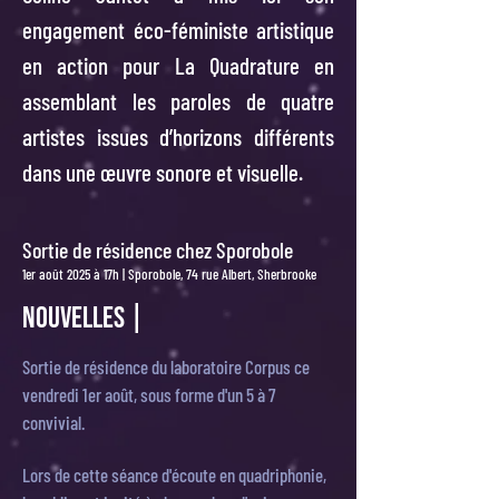
engagement éco-féministe artistique
en action pour La Quadrature en
assemblant les paroles de quatre
artistes issues d’horizons différents
dans une œuvre sonore et visuelle.
Sortie de résidence chez Sporobole
1er août 2025 à 17h | Sporobole, 74 rue Albert, Sherbrooke
NOUVELLES |
Sortie de résidence du laboratoire Corpus ce
vendredi 1er août, sous forme d'un 5 à 7
convivial.
Lors de cette séance d'écoute en quadriphonie,