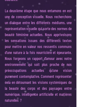
La deuxième étape que nous entamons en est
une de conception visuelle. Nous recherchons
un dialogue entre les différents médiums, une
représentation visuelle qui sorte des normes de
beauté féminine actuelles. Nous apprivoisons
les sensations issues des différents textes
pour mettre en valeur nos ressentis communs
d’une nature à la fois nourricière et épeurante.
Nous forgeons un rapport d’amour avec notre
environnement qui soit plus proche de nos
préoccupations actuelles qu’une vision
purement contemplative. Comment représenter
cela en détournant les visions systémiques de
la beauté des corps et des paysages entre
numérique, intelligence artificielle et matières
naturelles ?