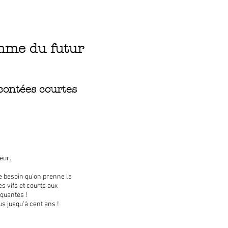
mme du futur
contées courtes
eur.
re besoin qu'on prenne la
es vifs et courts aux
iquantes !
us jusqu'à cent ans !