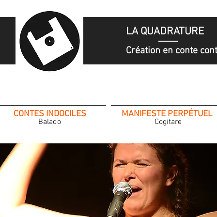
LA QUADRATURE
LA QUADRATURE
Création en conte co
Création en conte co
CONTES INDOCILES
MANIFESTE PERPÉTUEL
Balado
Cogitare