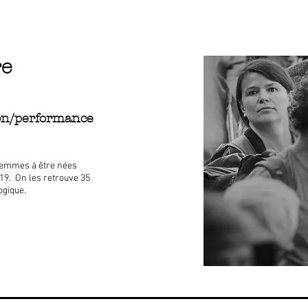
re
ion/performance
 femmes à être nées
019. On les retrouve 35
logique.